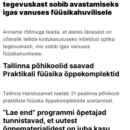
tegevuskast sobib avastamiseks
igas vanuses füüsikahuvilisele
Anname rõõmuga teada, et alates tänasest on
võimalik tellida kodukasutuseks mõeldud optika
tegevuskasti, mis sobib igas vanuses
füüsikahuvilisele.
Tallinna põhikoolid saavad
Praktikali füüsika õppekomplektid
Tallinna Haridusamet toetab 21 pealinna põhikooli
praktiliste füüsika õppekomplektide soetamisel.
“Lae end” programmi õpetajad
tunnistavad, et uutest
õppematerjalidest on juba kasu