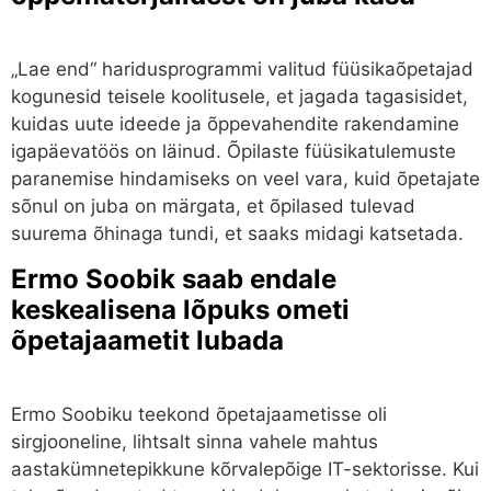
„Lae end“ haridusprogrammi valitud füüsikaõpetajad
kogunesid teisele koolitusele, et jagada tagasisidet,
kuidas uute ideede ja õppevahendite rakendamine
igapäevatöös on läinud. Õpilaste füüsikatulemuste
paranemise hindamiseks on veel vara, kuid õpetajate
sõnul on juba on märgata, et õpilased tulevad
suurema õhinaga tundi, et saaks midagi katsetada.
Ermo Soobik saab endale
keskealisena lõpuks ometi
õpetajaametit lubada
Ermo Soobiku teekond õpetajaametisse oli
sirgjooneline, lihtsalt sinna vahele mahtus
aastakümnetepikkune kõrvalepõige IT-sektorisse. Kui