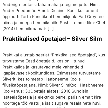
Anderiga teetassi taha maha ja tegime juttu. Nimi:
Ander Peedumäe Amet: Disainer Kool, kus ametit
õppinud: Tartu Kunstikool Lemmikjook: Earl Grey tee
piima ja meega Lemmiksöök: Sushi Lemmikfilm: Chef
(2014) Lemmikraamat: […]
Praktikalised õpetajad – Silver Silm
Praktikal alustab seeriat “Praktikalised õpetajad”, kus
tutvustame Eesti õpetajaid, kes on liitunud
Praktikaliga ja kasutavad meie vahendeid
igapäevaselt koolitundides. Esimesena tutvustame
Silverit, kes toimetab Haabneeme Koolis
füüsikaõpetajana. Nimi: Silver SilmKool: Haabneeme
KoolVanus: 33Õpetaja alates: 2018 Sündisin
lasteaiaõpetaja ja elektriku perre, pärisin emalt kire
noortega töö vastu ja isalt sügava reaalainete huvi.