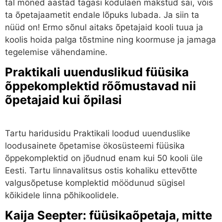
tal mõned aastad tagasi kodulaen makstud sai, võis
ta õpetajaametit endale lõpuks lubada. Ja siin ta
nüüd on! Ermo sõnul aitaks õpetajaid kooli tuua ja
koolis hoida palga tõstmine ning koormuse ja jamaga
tegelemise vähendamine.
Praktikali uuenduslikud füüsika
õppekomplektid rõõmustavad nii
õpetajaid kui õpilasi
Tartu haridusidu Praktikali loodud uuenduslike
loodusainete õpetamise ökosüsteemi füüsika
õppekomplektid on jõudnud enam kui 50 kooli üle
Eesti. Tartu linnavalitsus ostis kohaliku ettevõtte
valgusõpetuse komplektid möödunud sügisel
kõikidele linna põhikoolidele.
Kaija Seepter: füüsikaõpetaja, mitte