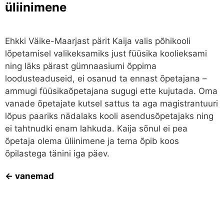
üliinimene
Ehkki Väike-Maarjast pärit Kaija valis põhikooli
lõpetamisel valikeksamiks just füüsika koolieksami
ning läks pärast gümnaasiumi õppima
loodusteaduseid, ei osanud ta ennast õpetajana –
ammugi füüsikaõpetajana sugugi ette kujutada. Oma
vanade õpetajate kutsel sattus ta aga magistrantuuri
lõpus paariks nädalaks kooli asendusõpetajaks ning
ei tahtnudki enam lahkuda. Kaija sõnul ei pea
õpetaja olema üliinimene ja tema õpib koos
õpilastega tänini iga päev.
←
vanemad