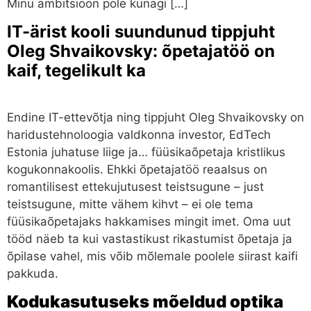
Minu ambitsioon pole kunagi […]
IT-ärist kooli suundunud tippjuht
Oleg Shvaikovsky: õpetajatöö on
kaif, tegelikult ka
Endine IT-ettevõtja ning tippjuht Oleg Shvaikovsky on
haridustehnoloogia valdkonna investor, EdTech
Estonia juhatuse liige ja… füüsikaõpetaja kristlikus
kogukonnakoolis. Ehkki õpetajatöö reaalsus on
romantilisest ettekujutusest teistsugune – just
teistsugune, mitte vähem kihvt – ei ole tema
füüsikaõpetajaks hakkamises mingit imet. Oma uut
tööd näeb ta kui vastastikust rikastumist õpetaja ja
õpilase vahel, mis võib mõlemale poolele siirast kaifi
pakkuda.
Kodukasutuseks mõeldud optika