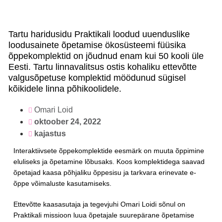
Tartu haridusidu Praktikali loodud uuenduslike
loodusainete õpetamise ökosüsteemi füüsika
õppekomplektid on jõudnud enam kui 50 kooli üle
Eesti. Tartu linnavalitsus ostis kohaliku ettevõtte
valgusõpetuse komplektid möödunud sügisel
kõikidele linna põhikoolidele.
Omari Loid
oktoober 24, 2022
kajastus
Interaktiivsete õppekomplektide eesmärk on muuta õppimine
eluliseks ja õpetamine lõbusaks. Koos komplektidega saavad
õpetajad kaasa põhjaliku õppesisu ja tarkvara erinevate e-
õppe võimaluste kasutamiseks.
Ettevõtte kaasasutaja ja tegevjuhi Omari Loidi sõnul on
Praktikali missioon luua õpetajale suurepärane õpetamise