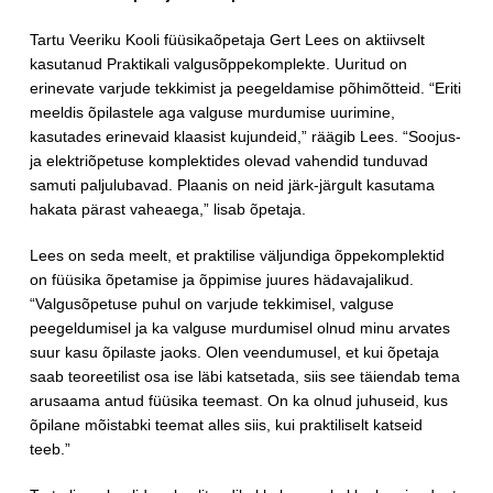
Tartu Veeriku Kooli füüsikaõpetaja Gert Lees on aktiivselt
kasutanud Praktikali valgusõppekomplekte. Uuritud on
erinevate varjude tekkimist ja peegeldamise põhimõtteid. “Eriti
meeldis õpilastele aga valguse murdumise uurimine,
kasutades erinevaid klaasist kujundeid,” räägib Lees. “Soojus-
ja elektriõpetuse komplektides olevad vahendid tunduvad
samuti paljulubavad. Plaanis on neid järk-järgult kasutama
hakata pärast vaheaega,” lisab õpetaja.
Lees on seda meelt, et praktilise väljundiga õppekomplektid
on füüsika õpetamise ja õppimise juures hädavajalikud.
“Valgusõpetuse puhul on varjude tekkimisel, valguse
peegeldumisel ja ka valguse murdumisel olnud minu arvates
suur kasu õpilaste jaoks. Olen veendumusel, et kui õpetaja
saab teoreetilist osa ise läbi katsetada, siis see täiendab tema
arusaama antud füüsika teemast. On ka olnud juhuseid, kus
õpilane mõistabki teemat alles siis, kui praktiliselt katseid
teeb.”