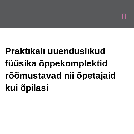
Praktikali uuenduslikud
füüsika õppekomplektid
rõõmustavad nii õpetajaid
kui õpilasi