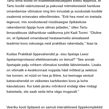
Tartu linna koolid on kvaliteedikokkuleppes kokku leppinud, et
Tartu koolid väärtustavad ja pakuvad mitmekesiseid hariduse
omandamise võimalusi ning linn innustab ja soodustab koolide
osalemist erinevates ettevõtmistes. “Eriti hea meel on toetada
tegevusi, mis soodustavad nüüdisaegse õpikäsituse
rakendamist õppija huve silmas pidades,” ütles Tartu
linnavalitsuse üldhariduse valdkonna juht Kadi Toomi. “Oluline
on, et õpilased omandavad heatasemelisi ainealaseid
teadmisi koos oskusega neid praktikas rakendada,” lisas ta.
Kuidas Praktikali õppevahendid ja -sisu õpetaja Leesi
õpetamisprotsessi efektiivsemaks on teinud? “See annab
õpetajale palju rohkem võimalusi tundide läbiviimiseks. Lisaks
on võimalik e-keskkonnast noppida häid mõtteid ja seletusi.
Ise tunnen, et nüüd on hea ja lihtne, kui teemaga seotud
katsevahendid on väikestes karbikestes koos ja kohe
käeulatuses. Kui tuleb järsku mõnikord endalgi idee midagi
katsetada, siis saab seda teha väga mugavalt.”
Veeriku kooli õpilased on samuti interaktiivsed õppekomplektid