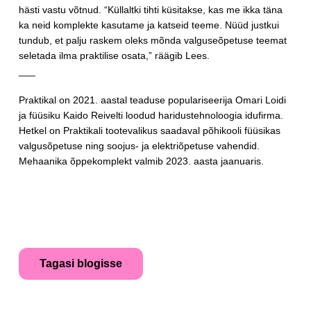
hästi vastu võtnud. “Küllaltki tihti küsitakse, kas me ikka täna
ka neid komplekte kasutame ja katseid teeme. Nüüd justkui
tundub, et palju raskem oleks mõnda valguseõpetuse teemat
seletada ilma praktilise osata,” räägib Lees.
___
Praktikal on 2021. aastal teaduse populariseerija Omari Loidi
ja füüsiku Kaido Reivelti loodud haridustehnoloogia idufirma.
Hetkel on Praktikali tootevalikus saadaval põhikooli füüsikas
valgusõpetuse ning soojus- ja elektriõpetuse vahendid.
Mehaanika õppekomplekt valmib 2023. aasta jaanuaris.
Tagasi blogisse