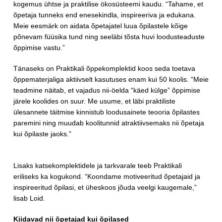
kogemus ühtse ja praktilise ökosüsteemi kaudu. “Tahame, et
õpetaja tunneks end enesekindla, inspireeriva ja edukana.
Meie eesmärk on aidata õpetajatel luua õpilastele kõige
põnevam füüsika tund ning seeläbi tõsta huvi loodusteaduste
õppimise vastu.”
Tänaseks on Praktikali õppekomplektid koos seda toetava
õppematerjaliga aktiivselt kasutuses enam kui 50 koolis. “Meie
teadmine näitab, et vajadus nii-öelda “käed külge” õppimise
järele koolides on suur. Me usume, et läbi praktiliste
ülesannete täitmise kinnistub loodusainete teooria õpilastes
paremini ning muudab koolitunnid atraktiivsemaks nii õpetaja
kui õpilaste jaoks.”
Lisaks katsekomplektidele ja tarkvarale teeb Praktikali
eriliseks ka kogukond. “Koondame motiveeritud õpetajaid ja
inspireeritud õpilasi, et üheskoos jõuda veelgi kaugemale,”
lisab Loid.
Kiidavad nii õpetajad kui õpilased