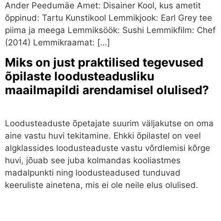
Ander Peedumäe Amet: Disainer Kool, kus ametit
õppinud: Tartu Kunstikool Lemmikjook: Earl Grey tee
piima ja meega Lemmiksöök: Sushi Lemmikfilm: Chef
(2014) Lemmikraamat: […]
Miks on just praktilised tegevused
õpilaste loodusteadusliku
maailmapildi arendamisel olulised?
Loodusteaduste õpetajate suurim väljakutse on oma
aine vastu huvi tekitamine. Ehkki õpilastel on veel
algklassides loodusteaduste vastu võrdlemisi kõrge
huvi, jõuab see juba kolmandas kooliastmes
madalpunkti ning loodusteadused tunduvad
keeruliste ainetena, mis ei ole neile elus olulised.