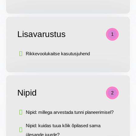
Lisavarustus
1
Rikkevoolukaitse kasutusjuhend
Nipid
2
Nipid: millega arvestada tunni planeerimisel?
Nipid: kuidas tuua kõik õpilased sama
ülesande juurde?